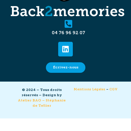
04 76 96 92 07
Écrivez-nous
Mentions Légales
–
CGV
© 2024 – Tous droits
réservés – Design by
Atelier BAO – Stéphanie
de Tellier