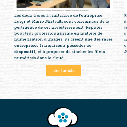
Les deux frères à l’initiative de l’entreprise,
B
Luigi et Mario Mistrulli sont convaincus de la
d
pertinence de cet investissement. Réputés
m
pour leur professionnalisme en matière de
e
numérisation d’images, ils créent
n
une des rares
c
entreprises françaises à posséder ce
M
, et à proposer de stocker les films
dispositif
numérisés dans le cloud..
Lire l'article