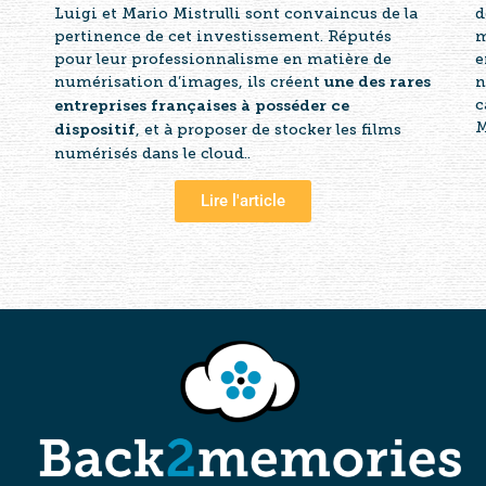
Luigi et Mario Mistrulli sont convaincus de la
d
pertinence de cet investissement. Réputés
m
pour leur professionnalisme en matière de
e
numérisation d’images, ils créent
n
une des rares
c
entreprises françaises à posséder ce
M
, et à proposer de stocker les films
dispositif
numérisés dans le cloud..
Lire l'article